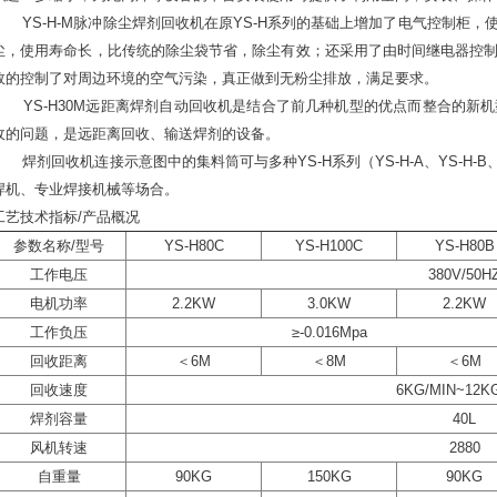
YS-H-M脉冲除尘焊剂回收机在原YS-H系列的基础上增加了电气控制柜，
尘，使用寿命长，比传统的除尘袋节省，除尘有效；还采用了由时间继电器控
效的控制了对周边环境的空气污染，真正做到无粉尘排放，满足要求。
YS-H30M远距离焊剂自动回收机是结合了前几种机型的优点而整合的新机
收的问题，是远距离回收、输送焊剂的设备。
焊剂回收机连接示意图中的集料筒可与多种YS-H系列（YS-H-A、YS-H-B、Y
焊机、专业焊接机械等场合。
工艺技术指标/产品概况
参数名称/型号
YS-H80C
YS-H100C
YS-H80B
工作电压
380V/50H
电机功率
2.2KW
3.0KW
2.2KW
工作负压
≥-0.016Mpa
回收距离
＜6M
＜8M
＜6M
回收速度
6KG/MIN~12K
焊剂容量
40L
风机转速
2880
自重量
90KG
150KG
90KG