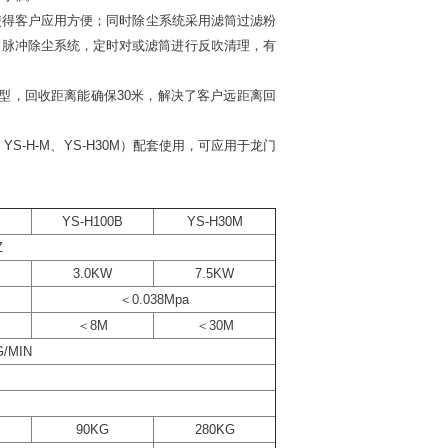
使得客户应用方便；同时除尘系统采用滤筒过滤粉
制脉冲除尘系统，定时对或滤筒进行反吹清理，有
型，回收距离能确保30米，解决了客户远距离回
S-H-M、YS-H30M）配套使用，可应用于龙门
YS-H100B
YS-H30M
Z
3.0KW
7.5KW
＜0.038Mpa
＜8M
＜30M
G/MIN
90KG
280KG