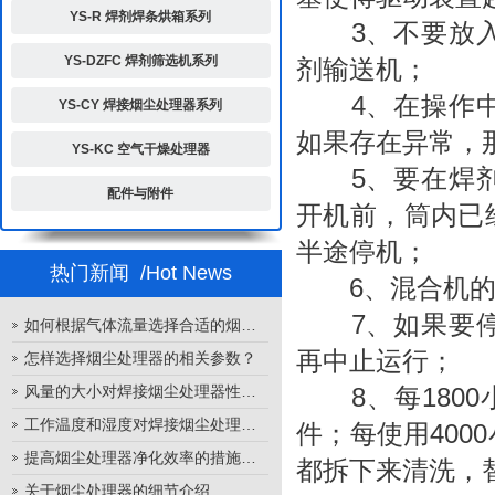
YS-R 焊剂焊条烘箱系列
3、不要放入
YS-DZFC 焊剂筛选机系列
剂输送机；
4、在操作中
YS-CY 焊接烟尘处理器系列
如果存在异常，
YS-KC 空气干燥处理器
5、要在
焊
配件与附件
开机前，筒内已
半途停机；
热门新闻
/Hot News
6、混合机的容
7、如果要停
如何根据气体流量选择合适的烟尘处理器
再中止运行；
怎样选择烟尘处理器的相关参数？
风量的大小对焊接烟尘处理器性能的影响
8、每1800
工作温度和湿度对焊接烟尘处理器性能的影响
件；每使用40
提高烟尘处理器净化效率的措施有哪些？
都拆下来清洗，
关于烟尘处理器的细节介绍