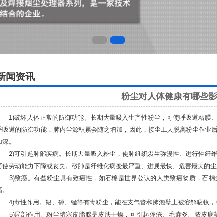
新闻资讯
粉尘对人体健康有哪些影
1)破坏人体正常的防御功能。长期大量吸入生产性粉尘，可使呼吸道粘膜、
呼吸道的防御功能，肺内尘源积累会随之增加，因此，接尘工人脱离粉尘作业
加深。
2)可引起肺部疾病。长期大量吸入粉尘，使肺组织发生弥漫性、进行性纤维
而使劳动能力下降或丧失。矽肺是纤维化病变最严重、进展最快、危害最大的尘
3)致癌。有些粉尘具有致癌性，如石棉是世界公认的人类致癌物质，石棉
高。
4)毒性作用。铅、砷、锰等有毒粉尘，能在支气管和肺泡壁上被溶解吸
5)局部作用。粉尘堵塞皮脂腺是皮肤干燥，可引起痤疮、毛囊炎、脓皮病等