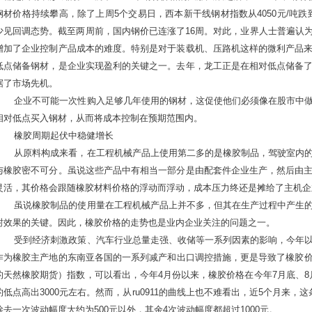
钢材价格持续攀高，除了上周5个交易日，西本新干线钢材指数从4050元/吨跌到了
少见回调态势。截至两周前，国内钢价已连涨了16周。对此，业界人士普遍认
增加了企业控制产品成本的难度。特别是对于装载机、压路机这样的微利产品
低点储备钢材，是企业实现盈利的关键之一。去年，龙工正是在相对低点储备
据了市场先机。
企业不可能一次性购入足够几年使用的钢材，这促使他们必须像在股市中做
相对低点买入钢材，从而将成本控制在预期范围内。
橡胶周期起伏中稳健增长
从原料构成来看，在工程机械产品上使用第二多的是橡胶制品，驾驶室内的
与橡胶密不可分。虽说这些产品中有相当一部分是由配套件企业生产，然后由
灵活，其价格会跟随橡胶材料价格的浮动而浮动，成本压力终还是摊给了主机企
虽说橡胶制品的使用量在工程机械产品上并不多，但其在生产过程中产生的
封效果的关键。因此，橡胶价格的走势也是业内企业关注的问题之一。
受到经济刺激政策、汽车行业总量走强、收储等一系列因素的影响，今年以
作为橡胶主产地的东南亚各国的一系列减产和出口调控措施，更是导致了橡胶价格的
的天然橡胶期货）指数，可以看出，今年4月份以来，橡胶价格在今年7月底、8月
的低点高出3000元左右。然而，从ru0911的曲线上也不难看出，近5个月来
除去一次波动幅度大约为500元以外，其余4次波动幅度都超过1000元。