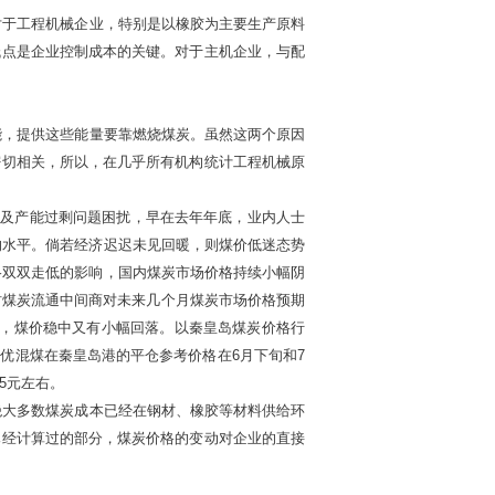
于工程机械企业，特别是以橡胶为主要生产原料
低点是企业控制成本的关键。对于主机企业，与配
，提供这些能量要靠燃烧煤炭。虽然这两个原因
密切相关，所以，在几乎所有机构统计工程机械原
及产能过剩问题困扰，早在去年年底，业内人士
的水平。倘若经济迟迟未见回暖，则煤价低迷态势
格双双走低的影响，国内煤炭市场价格持续小幅阴
时煤炭流通中间商对未来几个月煤炭市场价格预期
份，煤价稳中又有小幅回落。以秦皇岛煤炭价格行
大同优混煤在秦皇岛港的平仓参考价格在6月下旬和7
25元左右。
大多数煤炭成本已经在钢材、橡胶等材料供给环
已经计算过的部分，煤炭价格的变动对企业的直接