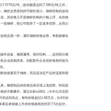
3770元/吨，波动幅度达到了280元/吨之外，
为，钢价走势逆转的可能性很小。钢材价格的波动
来说，其价格几乎是钢材价格的小幅上浮，在价格
了一批钢材，使公司取得了一定成本优势，从而占
短线交易一样，紧盯钢材价格走势，争取能够在
操作设备、橡胶履带、密封结构……这些部分都
主机企业采购而来。但配套件企业的价格相对较为
业。
附加值要高于钢材，而且是决定产品舒适度和密
来，橡胶制品的价格总体呈现上涨趋势。特别是
不断攀升。通过分析ru0911（今年11月交割
初达到高点，每吨价格超过1.68万元，比4月份
，这条看起来稳健上升的价格曲线也经历了5次起伏，