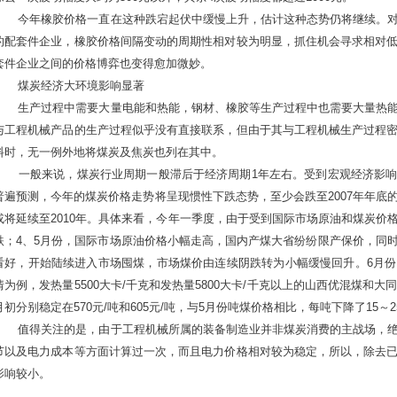
今年橡胶价格一直在这种跌宕起伏中缓慢上升，估计这种态势仍将继续。对
的配套件企业，橡胶价格间隔变动的周期性相对较为明显，抓住机会寻求相对
套件企业之间的价格博弈也变得愈加微妙。
煤炭经济大环境影响显著
生产过程中需要大量电能和热能，钢材、橡胶等生产过程中也需要大量热能
与工程机械产品的生产过程似乎没有直接联系，但由于其与工程机械生产过程
料时，无一例外地将煤炭及焦炭也列在其中。
一般来说，煤炭行业周期一般滞后于经济周期1年左右。受到宏观经济影响
普遍预测，今年的煤炭价格走势将呈现惯性下跌态势，至少会跌至2007年年底
或将延续至2010年。具体来看，今年一季度，由于受到国际市场原油和煤炭价
跌；4、5月份，国际市场原油价格小幅走高，国内产煤大省纷纷限产保价，同
看好，开始陆续进入市场囤煤，市场煤价由连续阴跌转为小幅缓慢回升。6月
情为例，发热量5500大卡/千克和发热量5800大卡/千克以上的山西优混煤和
月初分别稳定在570元/吨和605元/吨，与5月份吨煤价格相比，每吨下降了15～
值得关注的是，由于工程机械所属的装备制造业并非煤炭消费的主战场，绝
节以及电力成本等方面计算过一次，而且电力价格相对较为稳定，所以，除去
影响较小。