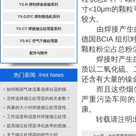
YS-R 焊剂焊条烘箱系列
寸<10μm的
YS-DZFC 焊剂筛选机系列
较大。
由焊接产生的悬
YS-CY 焊接烟尘处理器系列
德国BCIA 组
YS-KC 空气干燥处理器
颗粒粉尘占总粉尘
配件与附件
焊接时产生的
质以二氧化硫、
热门新闻
/Hot News
还含有大量的镍
而且这些烟尘3
如何根据气体流量选择合适的烟尘处理器
严重污染车间的
怎样选择烟尘处理器的相关参数？
风量的大小对焊接烟尘处理器性能的影响
康。
工作温度和湿度对焊接烟尘处理器性能的影响
转载请注明出
提高烟尘处理器净化效率的措施有哪些？
关于烟尘处理器的细节介绍
上一篇：
为何要重视焊剂